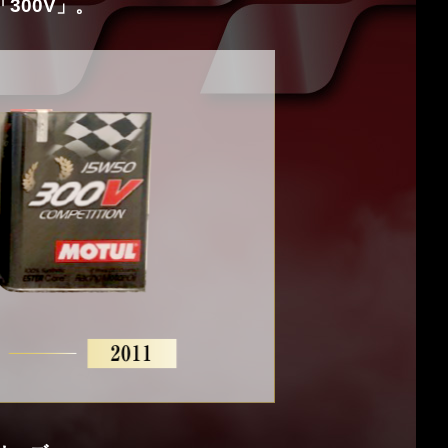
300V」。